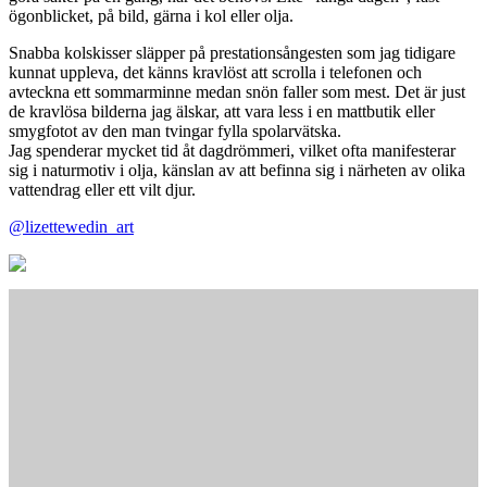
ögonblicket, på bild, gärna i kol eller olja.
Snabba kolskisser släpper på prestationsångesten som jag tidigare
kunnat uppleva, det känns kravlöst att scrolla i telefonen och
avteckna ett sommarminne medan snön faller som mest. Det är just
de kravlösa bilderna jag älskar, att vara less i en mattbutik eller
smygfotot av den man tvingar fylla spolarvätska.
Jag spenderar mycket tid åt dagdrömmeri, vilket ofta manifesterar
sig i naturmotiv i olja, känslan av att befinna sig i närheten av olika
vattendrag eller ett vilt djur.
@lizettewedin_art