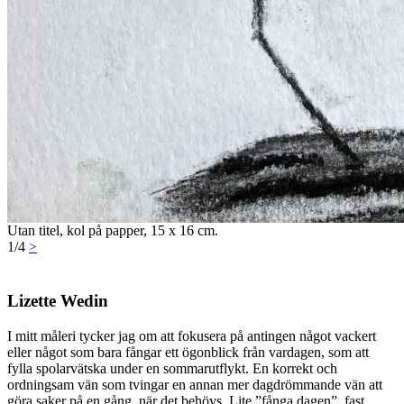
Utan titel, kol på papper, 15 x 16 cm.
1/4
>
Lizette Wedin
I mitt måleri tycker jag om att fokusera på antingen något vackert
eller något som bara fångar ett ögonblick från vardagen, som att
fylla spolarvätska under en sommarutflykt. En korrekt och
ordningsam vän som tvingar en annan mer dagdrömmande vän att
göra saker på en gång, när det behövs. Lite ”fånga dagen”, fast